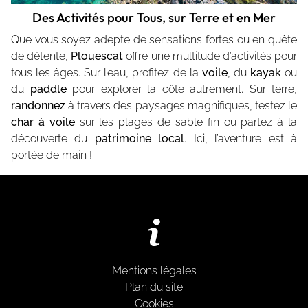
Des Activités pour Tous, sur Terre et en Mer
Que vous soyez adepte de sensations fortes ou en quête
de détente,
Plouescat
offre une multitude d’activités pour
tous les âges. Sur l’eau, profitez de la
voile
, du
kayak
ou
du
paddle
pour explorer la côte autrement. Sur terre,
randonnez
à travers des paysages magnifiques, testez le
char à voile
sur les plages de sable fin ou partez à la
découverte du
patrimoine local
. Ici, l’aventure est à
portée de main !
Mentions légales
Plan du site
Cookies